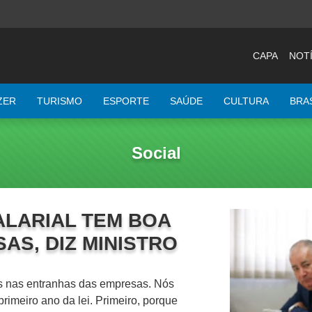
CAPA
NOTÍ
ZER
TURISMO
ESPORTE
SAÚDE
CULTURA
BRA
Social
ALARIAL TEM BOA
AS, DIZ MINISTRO
mas nas entranhas das empresas. Nós
rimeiro ano da lei. Primeiro, porque