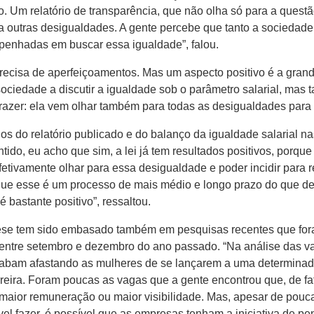
o. Um relatório de transparência, que não olha só para a quest
outras desigualdades. A gente percebe que tanto a sociedade ci
mpenhadas em buscar essa igualdade”, falou.
precisa de aperfeiçoamentos. Mas um aspecto positivo é a gran
ciedade a discutir a igualdade sob o parâmetro salarial, mas
razer: ela vem olhar também para todas as desigualdades para a
dados do relatório publicado e do balanço da igualdade salarial
tido, eu acho que sim, a lei já tem resultados positivos, porqu
tivamente olhar para essa desigualdade e poder incidir para r
 que esse é um processo de mais médio e longo prazo do que de 
 bastante positivo”, ressaltou.
ieese tem sido embasado também em pesquisas recentes que fora
ntre setembro e dezembro do ano passado. “Na análise das va
abam afastando as mulheres de se lançarem a uma determinada
reira. Foram poucas as vagas que a gente encontrou que, de fa
maior remuneração ou maior visibilidade. Mas, apesar de pouca
el fazer, é possível que as empresas tenham a iniciativa de p