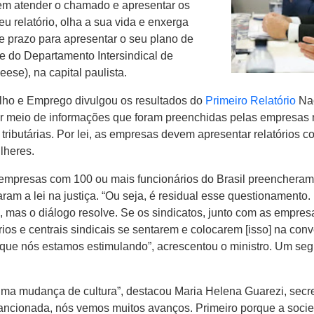
m atender o chamado e apresentar os
eu relatório, olha a sua vida e enxerga
e prazo para apresentar o seu plano de
e do Departamento Intersindical de
ese), na capital paulista.
alho e Emprego divulgou os resultados do
Primeiro Relatório
Nac
por meio de informações que foram preenchidas pelas empresas n
 tributárias. Por lei, as empresas devem apresentar relatórios 
lheres.
7 empresas com 100 ou mais funcionários do Brasil preencheram
naram a lei na justiça. “Ou seja, é residual esse questionament
 mas o diálogo resolve. Se os sindicatos, junto com as empresa
ios e centrais sindicais se sentarem e colocarem [isso] na co
 que nós estamos estimulando”, acrescentou o ministro. Um seg
 uma mudança de cultura”, destacou Maria Helena Guarezi, secre
ancionada, nós vemos muitos avanços. Primeiro porque a socie