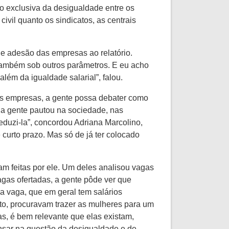
ão exclusiva da desigualdade entre os
vil quanto os sindicatos, as centrais
de adesão das empresas ao relatório.
 também sob outros parâmetros. E eu acho
lém da igualdade salarial”, falou.
 nas empresas, a gente possa debater como
e a gente pautou na sociedade, nas
eduzi-la”, concordou Adriana Marcolino,
curto prazo. Mas só de já ter colocado
m feitas por ele. Um deles analisou vagas
gas ofertadas, a gente pôde ver que
 vaga, que em geral tem salários
to, procuravam trazer as mulheres para um
s, é bem relevante que elas existam,
ensar na questão da desigualdade e de