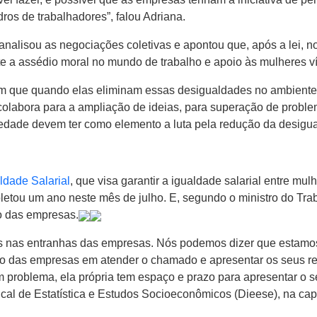
ros de trabalhadores”, falou Adriana.
 analisou as negociações coletivas e apontou que, após a lei,
e a assédio moral no mundo de trabalho e apoio às mulheres v
em que quando elas eliminam essas desigualdades no ambiente
 colabora para a ampliação de ideias, para superação de probl
ciedade devem ter como elemento a luta pela redução da desigua
ldade Salarial
, que visa garantir a igualdade salarial entre m
pletou um ano neste mês de julho. E, segundo o ministro do Tr
o das empresas.
mas nas entranhas das empresas. Nós podemos dizer que estamos 
 das empresas em atender o chamado e apresentar os seus rela
em problema, ela própria tem espaço e prazo para apresentar o 
cal de Estatística e Estudos Socioeconômicos (Dieese), na capi