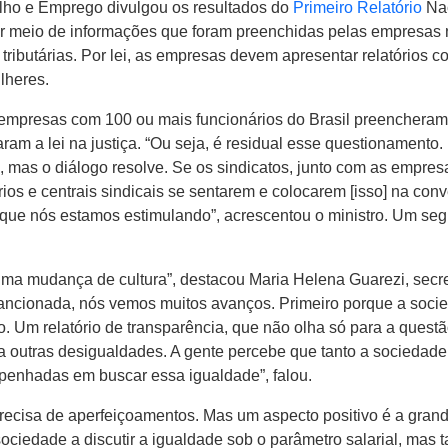
alho e Emprego divulgou os resultados do
Primeiro Relatório
Nac
por meio de informações que foram preenchidas pelas empresas n
 tributárias. Por lei, as empresas devem apresentar relatórios 
lheres.
7 empresas com 100 ou mais funcionários do Brasil preencheram
naram a lei na justiça. “Ou seja, é residual esse questionament
 mas o diálogo resolve. Se os sindicatos, junto com as empresa
ios e centrais sindicais se sentarem e colocarem [isso] na co
 que nós estamos estimulando”, acrescentou o ministro. Um seg
 uma mudança de cultura”, destacou Maria Helena Guarezi, secre
ancionada, nós vemos muitos avanços. Primeiro porque a socie
o. Um relatório de transparência, que não olha só para a quest
outras desigualdades. A gente percebe que tanto a sociedade ci
mpenhadas em buscar essa igualdade”, falou.
precisa de aperfeiçoamentos. Mas um aspecto positivo é a gran
ciedade a discutir a igualdade sob o parâmetro salarial, mas