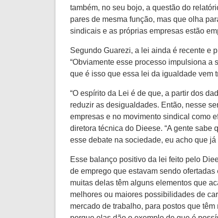
também, no seu bojo, a questão do relatóri
pares de mesma função, mas que olha para 
sindicais e as próprias empresas estão e
Segundo Guarezi, a lei ainda é recente e 
“Obviamente esse processo impulsiona a so
que é isso que essa lei da igualdade vem t
“O espírito da Lei é de que, a partir dos 
reduzir as desigualdades. Então, nesse sen
empresas e no movimento sindical como efe
diretora técnica do Dieese. “A gente sabe
esse debate na sociedade, eu acho que já é
Esse balanço positivo da lei feito pelo D
de emprego que estavam sendo ofertadas e
muitas delas têm alguns elementos que ac
melhores ou maiores possibilidades de car
mercado de trabalho, para postos que têm 
porque elas dão o exemplo de que é possív