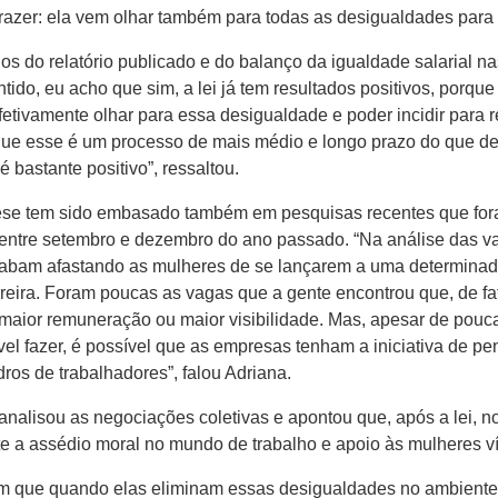
razer: ela vem olhar também para todas as desigualdades para a
dados do relatório publicado e do balanço da igualdade salarial
tido, eu acho que sim, a lei já tem resultados positivos, porqu
tivamente olhar para essa desigualdade e poder incidir para r
 que esse é um processo de mais médio e longo prazo do que de 
 bastante positivo”, ressaltou.
ieese tem sido embasado também em pesquisas recentes que fora
ntre setembro e dezembro do ano passado. “Na análise das va
abam afastando as mulheres de se lançarem a uma determinada
reira. Foram poucas as vagas que a gente encontrou que, de fa
maior remuneração ou maior visibilidade. Mas, apesar de pouca
el fazer, é possível que as empresas tenham a iniciativa de p
ros de trabalhadores”, falou Adriana.
 analisou as negociações coletivas e apontou que, após a lei,
e a assédio moral no mundo de trabalho e apoio às mulheres v
em que quando elas eliminam essas desigualdades no ambiente