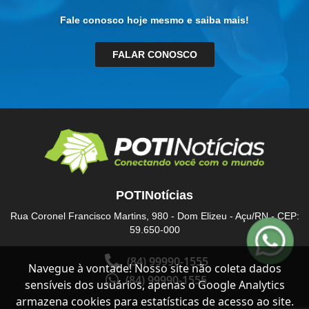
Fale conosco hoje mesmo e saiba mais!
FALAR CONOSCO
POTINotícias
Rua Coronel Francisco Martins, 980 - Dom Elizeu - Açu/RN - CEP:
59.650-000
(84) 99990-1555
Navegue à vontade! Nosso site não coleta dados
(84) 99990-1555
sensíveis dos usuários, apenas o Google Analytics
armazena cookies para estatísticas de acesso ao site.