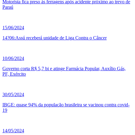
Motorista fica preso às ferragens após acidente próximo ao trevo de
Paraú
15/06/2024
14?06:Assú receberá unidade de Liga Contra o Câncer
10/06/2024
Governo corta R$ 5,7 bi e atinge Farmácia Popular, Auxílio Gás,
PF, Exército
30/05/2024
IBGE: quase 94% da população brasileira se vacinou contra covid-
19
14/05/2024