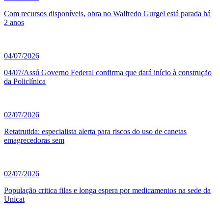
Com recursos disponíveis, obra no Walfredo Gurgel está parada há
2 anos
04/07/2026
04/07/Assú Governo Federal confirma que dará início à construção
da Policlínica
02/07/2026
Retatrutida: especialista alerta para riscos do uso de canetas
emagrecedoras sem
02/07/2026
População critica filas e longa espera por medicamentos na sede da
Unicat