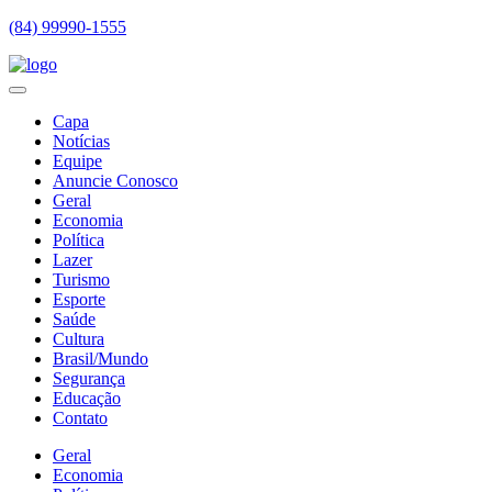
(84) 99990-1555
Capa
Notícias
Equipe
Anuncie Conosco
Geral
Economia
Política
Lazer
Turismo
Esporte
Saúde
Cultura
Brasil/Mundo
Segurança
Educação
Contato
Geral
Economia