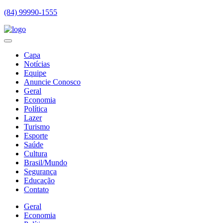
(84) 99990-1555
Capa
Notícias
Equipe
Anuncie Conosco
Geral
Economia
Política
Lazer
Turismo
Esporte
Saúde
Cultura
Brasil/Mundo
Segurança
Educação
Contato
Geral
Economia