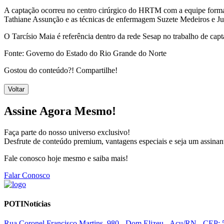
A captação ocorreu no centro cirúrgico do HRTM com a equipe formad
Tathiane Assunção e as técnicas de enfermagem Suzete Medeiros e J
O Tarcísio Maia é referência dentro da rede Sesap no trabalho de ca
Fonte: Governo do Estado do Rio Grande do Norte
Gostou do conteúdo?! Compartilhe!
Voltar
Assine Agora Mesmo!
Faça parte do nosso universo exclusivo!
Desfrute de conteúdo premium, vantagens especiais e seja um assinant
Fale conosco hoje mesmo e saiba mais!
Falar Conosco
POTINotícias
Rua Coronel Francisco Martins, 980 - Dom Elizeu - Açu/RN - CEP: