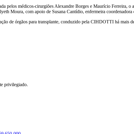
a pelos médicos-cirurgiões Alexandre Borges e Maurício Ferreira, o a
ulyeth Moura, com apoio de Susana Cantídio, enfermeira coordenadora
ptação de órgãos para transplante, conduzido pela CIHDOTTI há mais d
e privilegiado.
 59.650-000