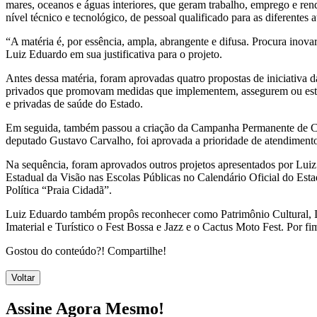
mares, oceanos e águas interiores, que geram trabalho, emprego e ren
nível técnico e tecnológico, de pessoal qualificado para as diferentes a
“A matéria é, por essência, ampla, abrangente e difusa. Procura inova
Luiz Eduardo em sua justificativa para o projeto.
Antes dessa matéria, foram aprovadas quatro propostas de iniciativa 
privados que promovam medidas que implementem, assegurem ou estimu
e privadas de saúde do Estado.
Em seguida, também passou a criação da Campanha Permanente de Co
deputado Gustavo Carvalho, foi aprovada a prioridade de atendimento
Na sequência, foram aprovados outros projetos apresentados por Luiz
Estadual da Visão nas Escolas Públicas no Calendário Oficial do Esta
Política “Praia Cidadã”.
Luiz Eduardo também propôs reconhecer como Patrimônio Cultural, Im
Imaterial e Turístico o Fest Bossa e Jazz e o Cactus Moto Fest. Por f
Gostou do conteúdo?! Compartilhe!
Voltar
Assine Agora Mesmo!