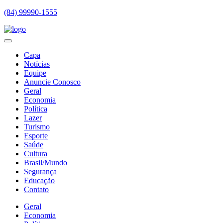
(84) 99990-1555
Capa
Notícias
Equipe
Anuncie Conosco
Geral
Economia
Política
Lazer
Turismo
Esporte
Saúde
Cultura
Brasil/Mundo
Segurança
Educação
Contato
Geral
Economia