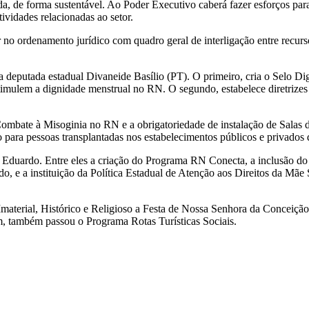
da, de forma sustentável. Ao Poder Executivo caberá fazer esforços par
tividades relacionadas ao setor.
r no ordenamento jurídico com quadro geral de interligação entre recur
da deputada estadual Divaneide Basílio (PT). O primeiro, cria o Selo Di
lem a dignidade menstrual no RN. O segundo, estabelece diretrizes de
mbate à Misoginia no RN e a obrigatoriedade de instalação de Salas
 para pessoas transplantadas nos estabelecimentos públicos e privados
 Eduardo. Entre eles a criação do Programa RN Conecta, a inclusão do
do, e a instituição da Política Estadual de Atenção aos Direitos da Mã
aterial, Histórico e Religioso a Festa de Nossa Senhora da Conceição
im, também passou o Programa Rotas Turísticas Sociais.