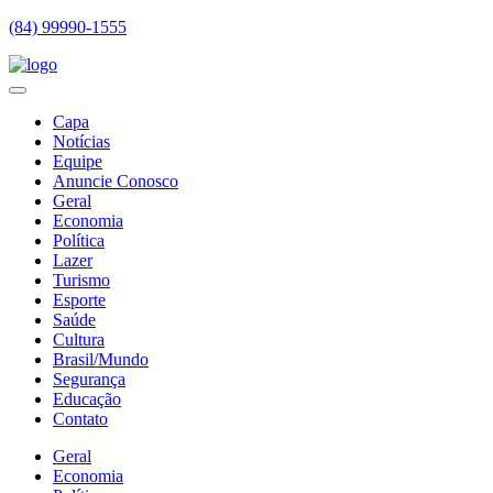
(84) 99990-1555
Capa
Notícias
Equipe
Anuncie Conosco
Geral
Economia
Política
Lazer
Turismo
Esporte
Saúde
Cultura
Brasil/Mundo
Segurança
Educação
Contato
Geral
Economia