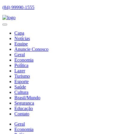
(84) 99990-1555
Capa
Notícias
Equipe
Anuncie Conosco
Geral
Economia
Política
Lazer
Turismo
Esporte
Saúde
Cultura
Brasil/Mundo
Segurança
Educação
Contato
Geral
Economia