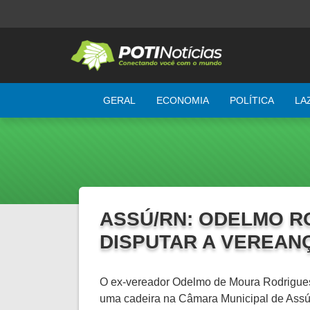
GERAL
ECONOMIA
POLÍTICA
LA
ASSÚ/RN: ODELMO R
DISPUTAR A VEREAN
O ex-vereador Odelmo de Moura Rodrigues,
uma cadeira na Câmara Municipal de Assú