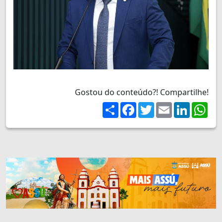
Gostou do conteúdo?! Compartilhe!
Share
Facebook
Twitter
Email
LinkedIn
Wh