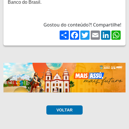
Banco do Brasil.
Gostou do conteúdo?! Compartilhe!
Share
Facebook
Twitter
Email
LinkedIn
Wh
VOLTAR