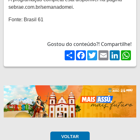
sebrae.com.br/semanadomei.
Fonte: Brasil 61
Gostou do conteúdo?! Compartilhe!
Share
Facebook
Twitter
Email
LinkedIn
Wh
VOLTAR