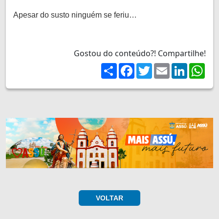
Apesar do susto ninguém se feriu…
Gostou do conteúdo?! Compartilhe!
Share
Facebook
Twitter
Email
LinkedIn
Wh
VOLTAR