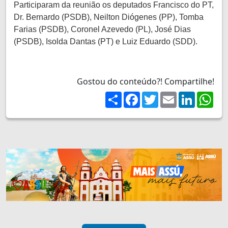
Participaram da reunião os deputados Francisco do PT,
Dr. Bernardo (PSDB), Neilton Diógenes (PP), Tomba
Farias (PSDB), Coronel Azevedo (PL), José Dias
(PSDB), Isolda Dantas (PT) e Luiz Eduardo (SDD).
Gostou do conteúdo?! Compartilhe!
Share
Facebook
Twitter
Email
LinkedIn
Wh