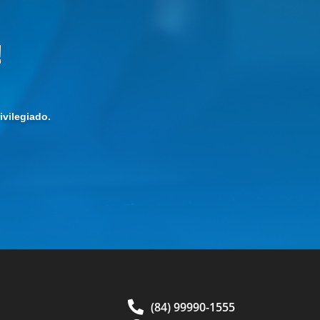
!
vilegiado.
(84) 99990-1555