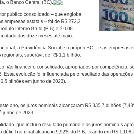
ia, o Banco Central (BC).
tor público consolidado – que engloba
as empresas estatais – foi de R$ 272,2
roduto Interno Bruto (PIB) e é 0,08
 acumulado dos doze meses até maio.
cional, a Previdência Social e o próprio BC – e as empresas est
 regionais, superávit de R$ 1,1 bilhão.
ico não financeiro consolidado, apropriados por competência, 
. Essa evolução foi influenciada pelo resultado das operações
0,5 bilhões em junho de 2023).
te ano, os juros nominais alcançaram R$ 835,7 bilhões (7,4
é junho de 2023.
idado, que inclui o resultado primário e os juros nominais aprop
éficit nominal alcançou 9,92% do PIB, ficando em R$ 1.108 bi