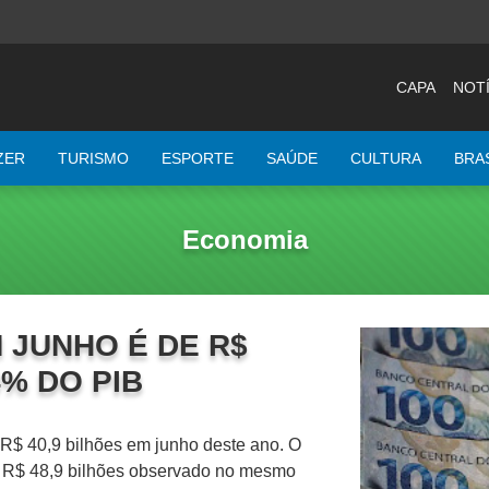
CAPA
NOTÍ
ZER
TURISMO
ESPORTE
SAÚDE
CULTURA
BRA
Economia
M JUNHO É DE R$
44% DO PIB
e R$ 40,9 bilhões em junho deste ano. O
e R$ 48,9 bilhões observado no mesmo