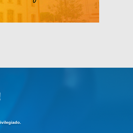
!
vilegiado.