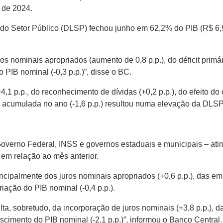
 de 2024.
do Setor Público (DLSP) fechou junho em 62,2% do PIB (R$ 6,9
ros nominais apropriados (aumento de 0,8 p.p.), do déficit primá
o PIB nominal (-0,3 p.p.)”, disse o BC.
,1 p.p., do reconhecimento de dívidas (+0,2 p.p.), do efeito do 
 acumulada no ano (-1,6 p.p.) resultou numa elevação da DLSP 
verno Federal, INSS e governos estaduais e municipais – atin
 em relação ao mês anterior.
palmente dos juros nominais apropriados (+0,6 p.p.), das emiss
riação do PIB nominal (-0,4 p.p.).
ta, sobretudo, da incorporação de juros nominais (+3,8 p.p.), da
escimento do PIB nominal (-2,1 p.p.)”, informou o Banco Central.