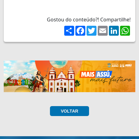
Gostou do conteúdo?! Compartilhe!
Share
Facebook
Twitter
Email
LinkedIn
Wh
VOLTAR