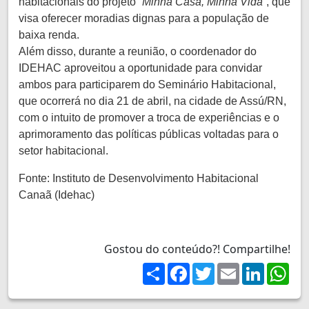
habitacionais do projeto “
Minha Casa, Minha Vida
”, que
visa oferecer moradias dignas para a população de
baixa renda.
Além disso, durante a reunião, o coordenador do
IDEHAC aproveitou a oportunidade para convidar
ambos para participarem do Seminário Habitacional,
que ocorrerá no dia 21 de abril, na cidade de Assú/RN,
com o intuito de promover a troca de experiências e o
aprimoramento das políticas públicas voltadas para o
setor habitacional.
Fonte: Instituto de Desenvolvimento Habitacional
Canaã (Idehac)
Gostou do conteúdo?! Compartilhe!
Share
Facebook
Twitter
Email
LinkedIn
Wh