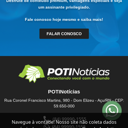
Desfrute de conteúdo premium, vantagens especiais e seja
um assinante privilegiado.
Fale conosco hoje mesmo e saiba mais!
FALAR CONOSCO
POTINotícias
Rua Coronel Francisco Martins, 980 - Dom Elizeu - Açu/RN - CEP:
59.650-000
(84) 99990-1555
Navegue à vontade! Nosso site não coleta dados
(84) 99990-1555