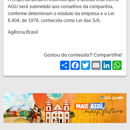
AGU será submetido aos conselhos da companhia,
conforme determinam o estatuto da empresa e a Lei
6.404, de 1976, conhecida como Lei das S/A.
Agência Brasil
Gostou do conteúdo?! Compartilhe!
Share
Facebook
Twitter
Email
LinkedIn
Wh