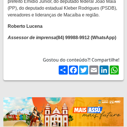
prefeito Emídio Júnior, do deputado federal João Maia
(PP), do deputado estadual Kleber Rodrigues (PSDB),
vereadores e lideranças de Macaíba e região.
Roberto Lucena
Assessor de imprensa
(84) 99988-9912 (WhatsApp)
Gostou do conteúdo?! Compartilhe!
Share
Facebook
Twitter
Email
LinkedIn
Wh