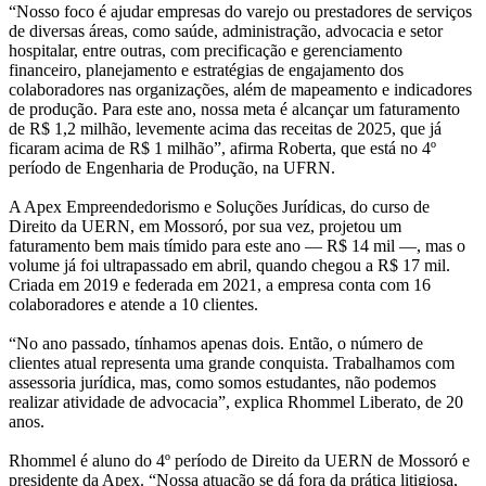
“Nosso foco é ajudar empresas do varejo ou prestadores de serviços
de diversas áreas, como saúde, administração, advocacia e setor
hospitalar, entre outras, com precificação e gerenciamento
financeiro, planejamento e estratégias de engajamento dos
colaboradores nas organizações, além de mapeamento e indicadores
de produção. Para este ano, nossa meta é alcançar um faturamento
de R$ 1,2 milhão, levemente acima das receitas de 2025, que já
ficaram acima de R$ 1 milhão”, afirma Roberta, que está no 4º
período de Engenharia de Produção, na UFRN.
A Apex Empreendedorismo e Soluções Jurídicas, do curso de
Direito da UERN, em Mossoró, por sua vez, projetou um
faturamento bem mais tímido para este ano — R$ 14 mil —, mas o
volume já foi ultrapassado em abril, quando chegou a R$ 17 mil.
Criada em 2019 e federada em 2021, a empresa conta com 16
colaboradores e atende a 10 clientes.
“No ano passado, tínhamos apenas dois. Então, o número de
clientes atual representa uma grande conquista. Trabalhamos com
assessoria jurídica, mas, como somos estudantes, não podemos
realizar atividade de advocacia”, explica Rhommel Liberato, de 20
anos.
Rhommel é aluno do 4º período de Direito da UERN de Mossoró e
presidente da Apex. “Nossa atuação se dá fora da prática litigiosa,