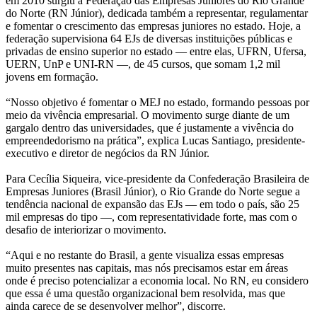
em 2010 surgiu a Federação das Empresas Juniores do Rio Grande
do Norte (RN Júnior), dedicada também a representar, regulamentar
e fomentar o crescimento das empresas juniores no estado. Hoje, a
federação supervisiona 64 EJs de diversas instituições públicas e
privadas de ensino superior no estado — entre elas, UFRN, Ufersa,
UERN, UnP e UNI-RN —, de 45 cursos, que somam 1,2 mil
jovens em formação.
“Nosso objetivo é fomentar o MEJ no estado, formando pessoas por
meio da vivência empresarial. O movimento surge diante de um
gargalo dentro das universidades, que é justamente a vivência do
empreendedorismo na prática”, explica Lucas Santiago, presidente-
executivo e diretor de negócios da RN Júnior.
Para Cecília Siqueira, vice-presidente da Confederação Brasileira de
Empresas Juniores (Brasil Júnior), o Rio Grande do Norte segue a
tendência nacional de expansão das EJs — em todo o país, são 25
mil empresas do tipo —, com representatividade forte, mas com o
desafio de interiorizar o movimento.
“Aqui e no restante do Brasil, a gente visualiza essas empresas
muito presentes nas capitais, mas nós precisamos estar em áreas
onde é preciso potencializar a economia local. No RN, eu considero
que essa é uma questão organizacional bem resolvida, mas que
ainda carece de se desenvolver melhor”, discorre.