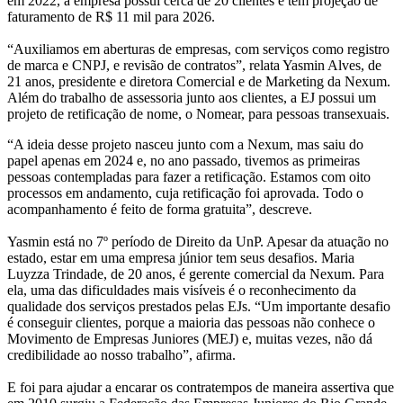
em 2022, a empresa possui cerca de 20 clientes e tem projeção de
faturamento de R$ 11 mil para 2026.
“Auxiliamos em aberturas de empresas, com serviços como registro
de marca e CNPJ, e revisão de contratos”, relata Yasmin Alves, de
21 anos, presidente e diretora Comercial e de Marketing da Nexum.
Além do trabalho de assessoria junto aos clientes, a EJ possui um
projeto de retificação de nome, o Nomear, para pessoas transexuais.
“A ideia desse projeto nasceu junto com a Nexum, mas saiu do
papel apenas em 2024 e, no ano passado, tivemos as primeiras
pessoas contempladas para fazer a retificação. Estamos com oito
processos em andamento, cuja retificação foi aprovada. Todo o
acompanhamento é feito de forma gratuita”, descreve.
Yasmin está no 7º período de Direito da UnP. Apesar da atuação no
estado, estar em uma empresa júnior tem seus desafios. Maria
Luyzza Trindade, de 20 anos, é gerente comercial da Nexum. Para
ela, uma das dificuldades mais visíveis é o reconhecimento da
qualidade dos serviços prestados pelas EJs. “Um importante desafio
é conseguir clientes, porque a maioria das pessoas não conhece o
Movimento de Empresas Juniores (MEJ) e, muitas vezes, não dá
credibilidade ao nosso trabalho”, afirma.
E foi para ajudar a encarar os contratempos de maneira assertiva que