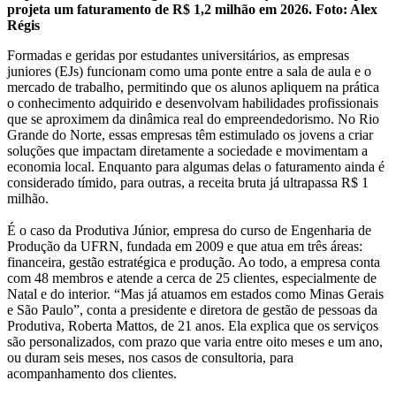
projeta um faturamento de R$ 1,2 milhão em 2026. Foto: Alex
Régis
Formadas e geridas por estudantes universitários, as empresas
juniores (EJs) funcionam como uma ponte entre a sala de aula e o
mercado de trabalho, permitindo que os alunos apliquem na prática
o conhecimento adquirido e desenvolvam habilidades profissionais
que se aproximem da dinâmica real do empreendedorismo. No Rio
Grande do Norte, essas empresas têm estimulado os jovens a criar
soluções que impactam diretamente a sociedade e movimentam a
economia local. Enquanto para algumas delas o faturamento ainda é
considerado tímido, para outras, a receita bruta já ultrapassa R$ 1
milhão.
É o caso da Produtiva Júnior, empresa do curso de Engenharia de
Produção da UFRN, fundada em 2009 e que atua em três áreas:
financeira, gestão estratégica e produção. Ao todo, a empresa conta
com 48 membros e atende a cerca de 25 clientes, especialmente de
Natal e do interior. “Mas já atuamos em estados como Minas Gerais
e São Paulo”, conta a presidente e diretora de gestão de pessoas da
Produtiva, Roberta Mattos, de 21 anos. Ela explica que os serviços
são personalizados, com prazo que varia entre oito meses e um ano,
ou duram seis meses, nos casos de consultoria, para
acompanhamento dos clientes.