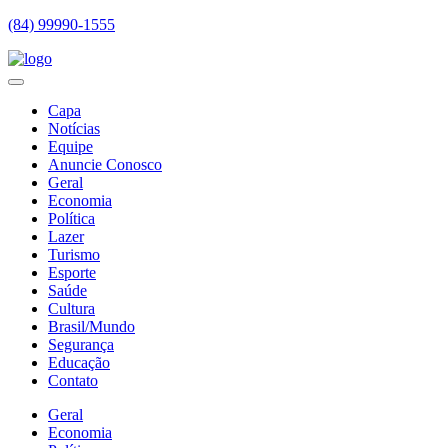
(84) 99990-1555
Capa
Notícias
Equipe
Anuncie Conosco
Geral
Economia
Política
Lazer
Turismo
Esporte
Saúde
Cultura
Brasil/Mundo
Segurança
Educação
Contato
Geral
Economia