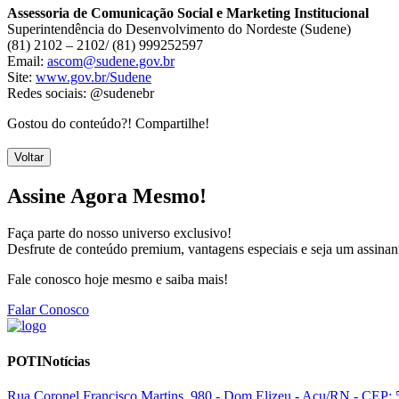
Assessoria de Comunicação Social e Marketing Institucional
Superintendência do Desenvolvimento do Nordeste (Sudene)
(81) 2102 – 2102/ (81) 999252597
Email:
ascom@sudene.gov.br
Site:
www.gov.br/Sudene
Redes sociais: @sudenebr
Gostou do conteúdo?! Compartilhe!
Voltar
Assine Agora Mesmo!
Faça parte do nosso universo exclusivo!
Desfrute de conteúdo premium, vantagens especiais e seja um assinant
Fale conosco hoje mesmo e saiba mais!
Falar Conosco
POTINotícias
Rua Coronel Francisco Martins, 980 - Dom Elizeu - Açu/RN - CEP: