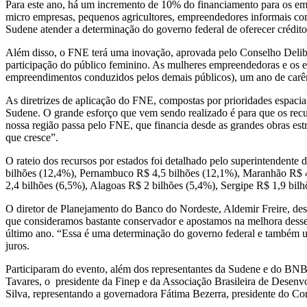
Para este ano, há um incremento de 10% do financiamento para os empr
micro empresas, pequenos agricultores, empreendedores informais co
Sudene atender a determinação do governo federal de oferecer crédito
Além disso, o FNE terá uma inovação, aprovada pelo Conselho Delibe
participação do público feminino. As mulheres empreendedoras e os 
empreendimentos conduzidos pelos demais públicos), um ano de carênci
As diretrizes de aplicação do FNE, compostas por prioridades espac
Sudene. O grande esforço que vem sendo realizado é para que os recur
nossa região passa pelo FNE, que financia desde as grandes obras estr
que cresce”.
O rateio dos recursos por estados foi detalhado pelo superintendent
bilhões (12,4%), Pernambuco R$ 4,5 bilhões (12,1%), Maranhão R$ 4 
2,4 bilhões (6,5%), Alagoas R$ 2 bilhões (5,4%), Sergipe R$ 1,9 bil
O diretor de Planejamento do Banco do Nordeste, Aldemir Freire, de
que consideramos bastante conservador e apostamos na melhora desse 
último ano. “Essa é uma determinação do governo federal e também um 
juros.
Participaram do evento, além dos representantes da Sudene e do BNB,
Tavares, o presidente da Finep e da Associação Brasileira de Desen
Silva, representando a governadora Fátima Bezerra, presidente do C