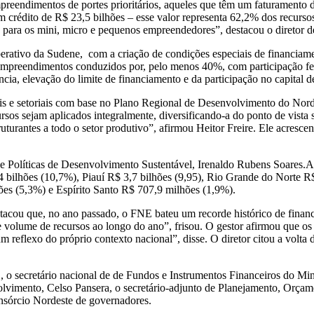
eendimentos de portes prioritários, aqueles que têm um faturamento de 
m crédito de R$ 23,5 bilhões – esse valor representa 62,2% dos recurs
 para os mini, micro e pequenos empreendedores”, destacou o diretor d
rativo da Sudene, com a criação de condições especiais de financiame
empreendimentos conduzidos por, pelo menos 40%, com participação fem
a, elevação do limite de financiamento e da participação no capital de
iais e setoriais com base no Plano Regional de Desenvolvimento do No
sos sejam aplicados integralmente, diversificando-a do ponto de vista 
uturantes a todo o setor produtivo”, afirmou Heitor Freire. Ele acresc
e de Políticas de Desenvolvimento Sustentável, Irenaldo Rubens Soares
bilhões (10,7%), Piauí R$ 3,7 bilhões (9,95), Rio Grande do Norte R$
hões (5,3%) e Espírito Santo R$ 707,9 milhões (1,9%).
stacou que, no ano passado, o FNE bateu um recorde histórico de fina
volume de recursos ao longo do ano”, frisou. O gestor afirmou que os 
reflexo do próprio contexto nacional”, disse. O diretor citou a volta 
 o secretário nacional de de Fundos e Instrumentos Financeiros do Mi
volvimento, Celso Pansera, o secretário-adjunto de Planejamento, Orç
onsórcio Nordeste de governadores.