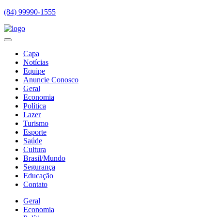
(84) 99990-1555
Capa
Notícias
Equipe
Anuncie Conosco
Geral
Economia
Política
Lazer
Turismo
Esporte
Saúde
Cultura
Brasil/Mundo
Segurança
Educação
Contato
Geral
Economia