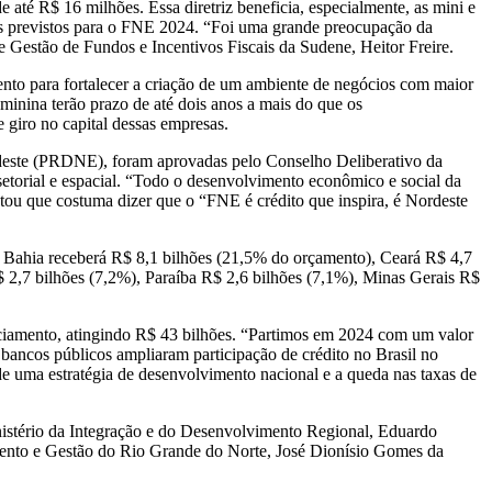
até R$ 16 milhões. Essa diretriz beneficia, especialmente, as mini e
os previstos para o FNE 2024. “Foi uma grande preocupação da
e Gestão de Fundos e Incentivos Fiscais da Sudene, Heitor Freire.
nto para fortalecer a criação de um ambiente de negócios com maior
inina terão prazo de até dois anos a mais do que os
 giro no capital dessas empresas.
rdeste (PRDNE), foram aprovadas pelo Conselho Deliberativo da
setorial e espacial. “Todo o desenvolvimento econômico e social da
entou que costuma dizer que o “FNE é crédito que inspira, é Nordeste
.A Bahia receberá R$ 8,1 bilhões (21,5% do orçamento), Ceará R$ 4,7
 2,7 bilhões (7,2%), Paraíba R$ 2,6 bilhões (7,1%), Minas Gerais R$
nciamento, atingindo R$ 43 bilhões. “Partimos em 2024 com um valor
bancos públicos ampliaram participação de crédito no Brasil no
de uma estratégia de desenvolvimento nacional e a queda nas taxas de
nistério da Integração e do Desenvolvimento Regional, Eduardo
amento e Gestão do Rio Grande do Norte, José Dionísio Gomes da