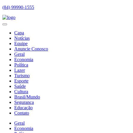
(84) 99990-1555
Capa
Notícias
Equipe
Anuncie Conosco
Geral
Economia
Política
Lazer
Turismo
Esporte
Saúde
Cultura
Brasil/Mundo
Segurança
Educação
Contato
Geral
Economia