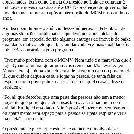
apresentadas, bem como à meta do presidente Lula de contratar 2
milhões de novas moradias até 2026. Na avaliação do governo, há
uma demanda represada após a interrupção do MCMV nos últimos
anos.
Ao discursar durante o anúncio desses números, Lula lembrou de
algumas situações problemáticas que teve nos anos iniciais do
programa, em especial devido algumas entregas de imóveis de baixa
qualidade, motivo pelo qual buscou dar cada vez mais qualidade às
habitações construídas pelo programa.
“Tive muito problema com o MCMV. Nem tudo é a maravilha que é
hoje. Quando fui inaugurar umas casas em João Monlevade, [em
Minas Gerais], minha vontade era a de pegar um cara do governo de
lá, que cuidou daquela casa, e jogar na parede, de tanta falta de
respeito com o povo pobre, na construção daquela casa”, disse o
presidente.
“Foi ali que descobri que uma parte das pessoas não tem a menor
noção de que pobre gosta de coisas boas. A casa não tinha nem
quintal. Eu fiquei revoltado. Não é possível fazer casa sem varanda
ou apartamento sem espaço para a pessoa sair para respirar e ver a
lua cheia”, acrescentou.
O presidente explicou que este foi exatamente o motivo de se