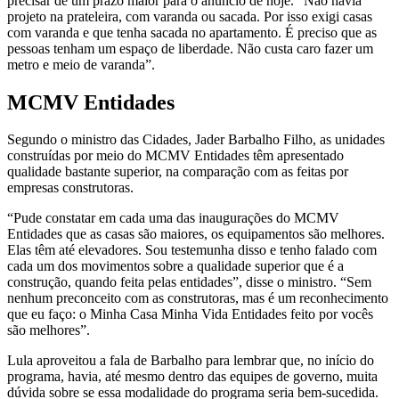
precisar de um prazo maior para o anúncio de hoje. “Não havia
projeto na prateleira, com varanda ou sacada. Por isso exigi casas
com varanda e que tenha sacada no apartamento. É preciso que as
pessoas tenham um espaço de liberdade. Não custa caro fazer um
metro e meio de varanda”.
MCMV Entidades
Segundo o ministro das Cidades, Jader Barbalho Filho, as unidades
construídas por meio do MCMV Entidades têm apresentado
qualidade bastante superior, na comparação com as feitas por
empresas construtoras.
“Pude constatar em cada uma das inaugurações do MCMV
Entidades que as casas são maiores, os equipamentos são melhores.
Elas têm até elevadores. Sou testemunha disso e tenho falado com
cada um dos movimentos sobre a qualidade superior que é a
construção, quando feita pelas entidades”, disse o ministro. “Sem
nenhum preconceito com as construtoras, mas é um reconhecimento
que eu faço: o Minha Casa Minha Vida Entidades feito por vocês
são melhores”.
Lula aproveitou a fala de Barbalho para lembrar que, no início do
programa, havia, até mesmo dentro das equipes de governo, muita
dúvida sobre se essa modalidade do programa seria bem-sucedida.