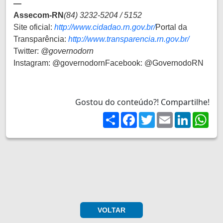
—
Assecom-RN
(84) 3232-5204 / 5152
Site oficial:
http://www.cidadao.rn.gov.br/
Portal da
Transparência:
http://www.transparencia.rn.gov.br/
Twitter:
@governodorn
Instagram: @governodornFacebook: @GovernodoRN
Gostou do conteúdo?! Compartilhe!
Share
Facebook
Twitter
Email
LinkedIn
Wh
VOLTAR