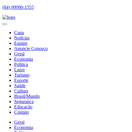
(84) 99990-1555
Capa
Notícias
Equipe
Anuncie Conosco
Geral
Economia
Política
Lazer
Turismo
Esporte
Saúde
Cultura
Brasil/Mundo
Segurança
Educação
Contato
Geral
Economia