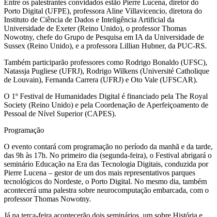
Entre os palestrantes convidados estão Pierre Lucena, diretor do
Porto Digital (UFPE), professora Aline Villavicencio, diretora do
Instituto de Ciência de Dados e Inteligência Artificial da
Universidade de Exeter (Reino Unido), o professor Thomas
Nowotny, chefe do Grupo de Pesquisa em IA da Universidade de
Sussex (Reino Unido), e a professora Lillian Hubner, da PUC-RS.
Também participarão professores como Rodrigo Bonaldo (UFSC),
Natassja Pugliese (UFRJ), Rodrigo Wilkens (Université Catholique
de Louvain), Fernanda Carrera (UFRJ) e Oto Vale (UFSCAR).
O 1º Festival de Humanidades Digital é financiado pela The Royal
Society (Reino Unido) e pela Coordenação de Aperfeiçoamento de
Pessoal de Nível Superior (CAPES).
Programação
O evento contará com programação no período da manhã e da tarde,
das 9h às 17h. No primeiro dia (segunda-feira), o Festival abrigará o
seminário Educação na Era das Tecnologia Digitais, conduzida por
Pierre Lucena – gestor de um dos mais representativos parques
tecnológicos do Nordeste, o Porto Digital. No mesmo dia, também
acontecerá uma palestra sobre neurocomputação embarcada, com o
professor Thomas Nowotny.
Já na terça-feira acontecerão dois seminários, um sobre História e