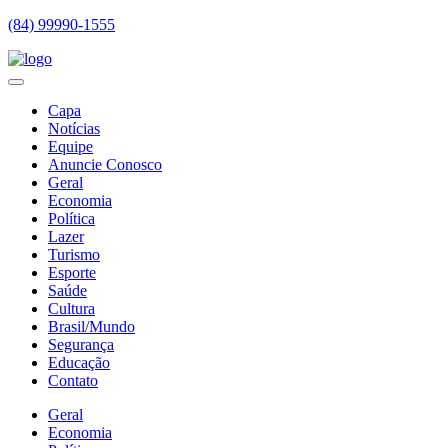
(84) 99990-1555
Capa
Notícias
Equipe
Anuncie Conosco
Geral
Economia
Política
Lazer
Turismo
Esporte
Saúde
Cultura
Brasil/Mundo
Segurança
Educação
Contato
Geral
Economia