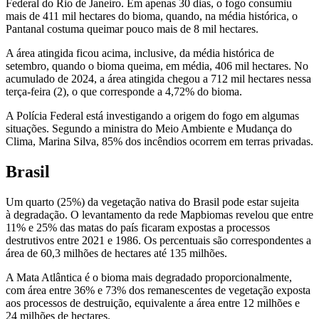
Federal do Rio de Janeiro. Em apenas 30 dias, o fogo consumiu
mais de 411 mil hectares do bioma, quando, na média histórica, o
Pantanal costuma queimar pouco mais de 8 mil hectares.
A área atingida ficou acima, inclusive, da média histórica de
setembro, quando o bioma queima, em média, 406 mil hectares. No
acumulado de 2024, a área atingida chegou a 712 mil hectares nessa
terça-feira (2), o que corresponde a 4,72% do bioma.
A Polícia Federal está investigando a origem do fogo em algumas
situações. Segundo a ministra do Meio Ambiente e Mudança do
Clima, Marina Silva, 85% dos incêndios ocorrem em terras privadas.
Brasil
Um quarto (25%) da vegetação nativa do Brasil pode estar sujeita
à degradação. O levantamento da rede Mapbiomas revelou que entre
11% e 25% das matas do país ficaram expostas a processos
destrutivos entre 2021 e 1986. Os percentuais são correspondentes a
área de 60,3 milhões de hectares até 135 milhões.
A Mata Atlântica é o bioma mais degradado proporcionalmente,
com área entre 36% e 73% dos remanescentes de vegetação exposta
aos processos de destruição, equivalente a área entre 12 milhões e
24 milhões de hectares.