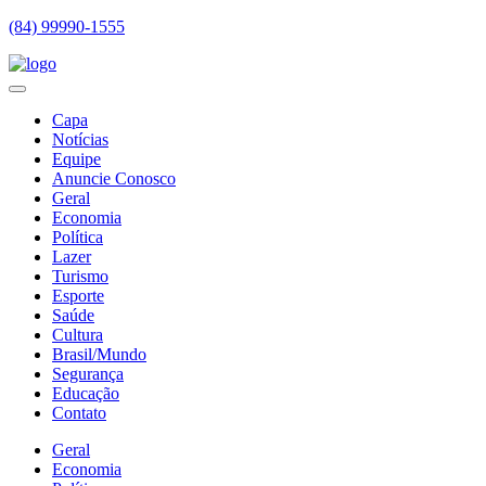
(84) 99990-1555
Capa
Notícias
Equipe
Anuncie Conosco
Geral
Economia
Política
Lazer
Turismo
Esporte
Saúde
Cultura
Brasil/Mundo
Segurança
Educação
Contato
Geral
Economia