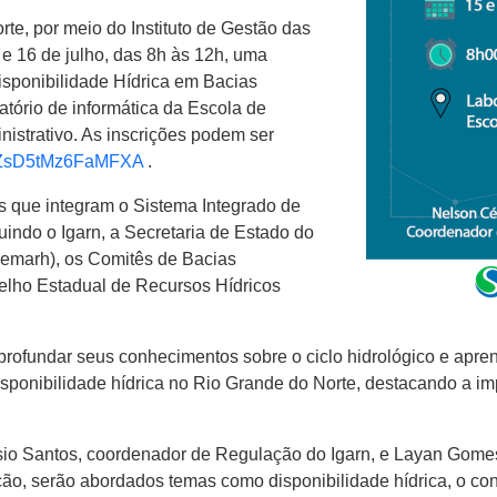
e, por meio do Instituto de Gestão das
e 16 de julho, das 8h às 12h, uma
isponibilidade Hídrica em Bacias
atório de informática da Escola de
istrativo. As inscrições podem ser
5yDZsD5tMz6FaMFXA
.
es que integram o Sistema Integrado de
uindo o Igarn, a Secretaria de Estado do
Semarh), os Comitês de Bacias
elho Estadual de Recursos Hídricos
profundar seus conhecimentos sobre o ciclo hidrológico e aprend
disponibilidade hídrica no Rio Grande do Norte, destacando a i
io Santos, coordenador de Regulação do Igarn, e Layan Gomes,
ção, serão abordados temas como disponibilidade hídrica, o con