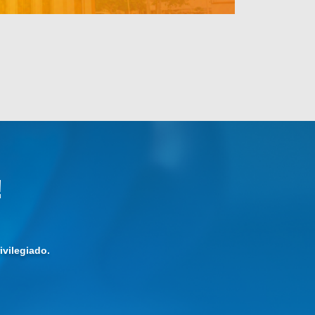
!
vilegiado.