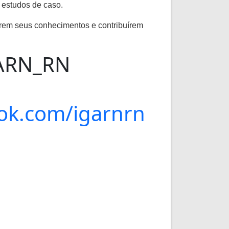
 estudos de caso.
arem seus conhecimentos e contribuírem
GARN_RN
ok.com/igarnrn