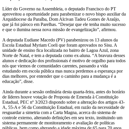
Líder do Governo na Assembleia, o deputado Francisco do PT
aproveitou a oportunidade para parabenizar o novo bispo auxiliar da
Arquidiocese da Paraíba, Dom Alcivan Tadeu Gomes de Araújo,
que já foi pároco em Parelhas. “Desejar que ele tenha muito sucesso
e que o ilumina nessa nova missão de evangelização”, afirmou.
A deputada Eudiane Macedo (PV) parabenizou os 13 alunos da
Escola Estadual Myriam Coeli que foram aprovados no Sisu. A
unidade de ensino fica localizada no bairro de Lagoa Azul, zona
Norte de Natal, e tem a deputada como ex-aluna. “A bravura desses
alunos e dedicação dos profissionais é motivo de orgulho para todos
nós que viemos de comunidades carentes, passando a vida
estudando em escola pública mas nunca perdemos a esperança por
dias melhores, por entender que o caminho para a mudança é a
educação”, disse.
Ainda durante a sessão ordinária desta quarta-feira, antes do horário
de líderes houve votação de Proposta de Emenda à Constituição
Estadual, PEC nº 3/2023 dispondo sobre a alteração dos artigos 43-
A, 55-A e 56 da Constituição Estadual, em razão da necessidade de
resguardar a simetria com a Carta Magna, acerca do sistema de
controle externo, alterando definições em seu texto, instituindo um
sistema permanente de monitoramento e avaliação de políticas
públicas, bem como alterando a idade máxima de 65 para 70 anos