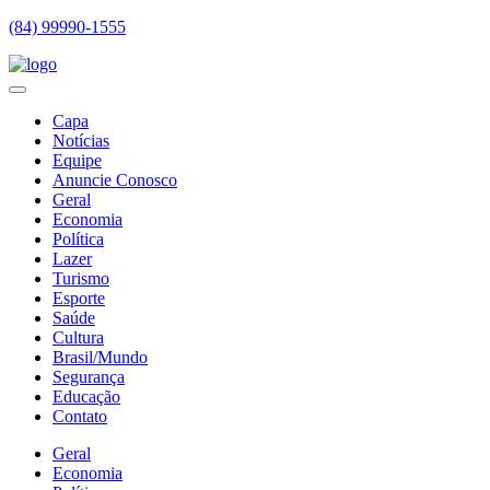
(84) 99990-1555
Capa
Notícias
Equipe
Anuncie Conosco
Geral
Economia
Política
Lazer
Turismo
Esporte
Saúde
Cultura
Brasil/Mundo
Segurança
Educação
Contato
Geral
Economia