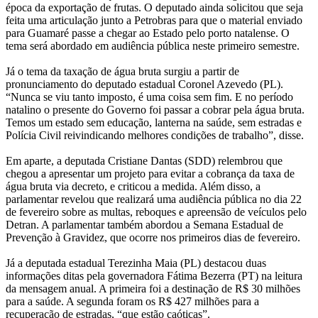
época da exportação de frutas. O deputado ainda solicitou que seja
feita uma articulação junto a Petrobras para que o material enviado
para Guamaré passe a chegar ao Estado pelo porto natalense. O
tema será abordado em audiência pública neste primeiro semestre.
Já o tema da taxação de água bruta surgiu a partir de
pronunciamento do deputado estadual Coronel Azevedo (PL).
“Nunca se viu tanto imposto, é uma coisa sem fim. E no período
natalino o presente do Governo foi passar a cobrar pela água bruta.
Temos um estado sem educação, lanterna na saúde, sem estradas e
Polícia Civil reivindicando melhores condições de trabalho”, disse.
Em aparte, a deputada Cristiane Dantas (SDD) relembrou que
chegou a apresentar um projeto para evitar a cobrança da taxa de
água bruta via decreto, e criticou a medida. Além disso, a
parlamentar revelou que realizará uma audiência pública no dia 22
de fevereiro sobre as multas, reboques e apreensão de veículos pelo
Detran. A parlamentar também abordou a Semana Estadual de
Prevenção à Gravidez, que ocorre nos primeiros dias de fevereiro.
Já a deputada estadual Terezinha Maia (PL) destacou duas
informações ditas pela governadora Fátima Bezerra (PT) na leitura
da mensagem anual. A primeira foi a destinação de R$ 30 milhões
para a saúde. A segunda foram os R$ 427 milhões para a
recuperação de estradas, “que estão caóticas”.