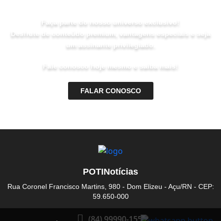
Faça parte do nosso universo exclusivo!
Desfrute de conteúdo premium, vantagens especiais e seja
um assinante privilegiado.
Fale conosco hoje mesmo e saiba mais!
FALAR CONOSCO
POTINotícias
Rua Coronel Francisco Martins, 980 - Dom Elizeu - Açu/RN - CEP:
59.650-000
(84) 99990-1555