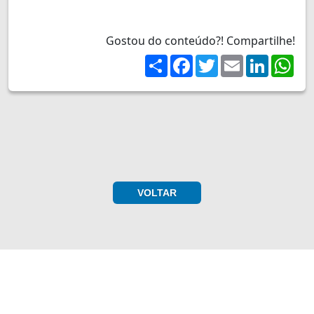
Gostou do conteúdo?! Compartilhe!
Share
Facebook
Twitter
Email
LinkedIn
Wh
VOLTAR
ASSINE AGORA MESMO!