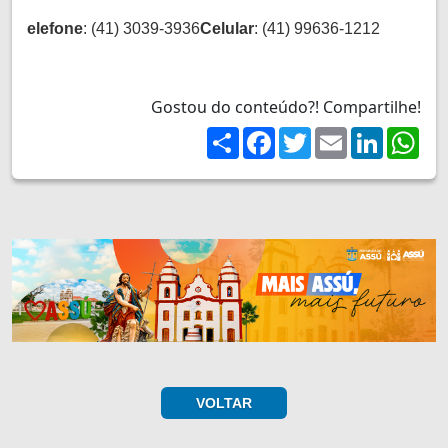
elefone
: (41) 3039-3936
Celular
: (41) 99636-1212
Gostou do conteúdo?! Compartilhe!
Share
Facebook
Twitter
Email
LinkedIn
Wh
VOLTAR