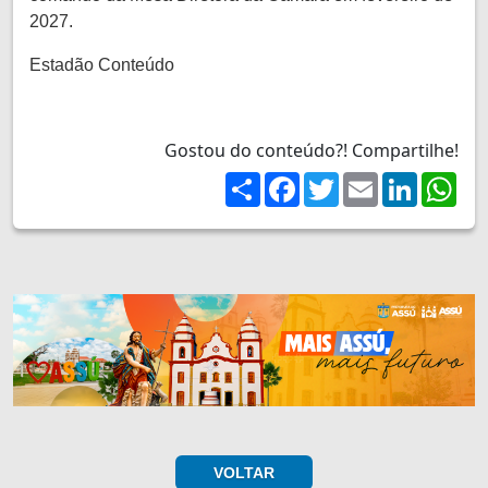
2027.
Estadão Conteúdo
Gostou do conteúdo?! Compartilhe!
Share
Facebook
Twitter
Email
LinkedIn
Wh
VOLTAR