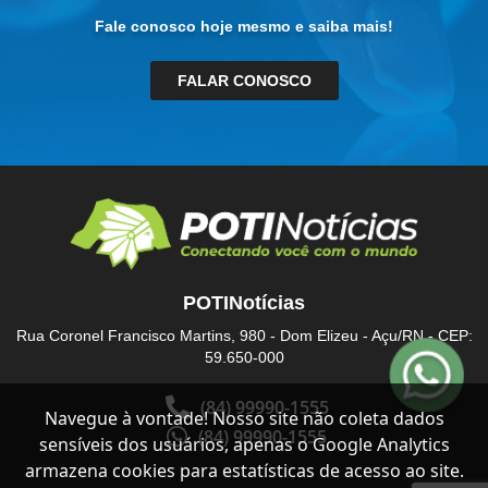
Fale conosco hoje mesmo e saiba mais!
FALAR CONOSCO
POTINotícias
Rua Coronel Francisco Martins, 980 - Dom Elizeu - Açu/RN - CEP:
59.650-000
(84) 99990-1555
Navegue à vontade! Nosso site não coleta dados
(84) 99990-1555
sensíveis dos usuários, apenas o Google Analytics
armazena cookies para estatísticas de acesso ao site.