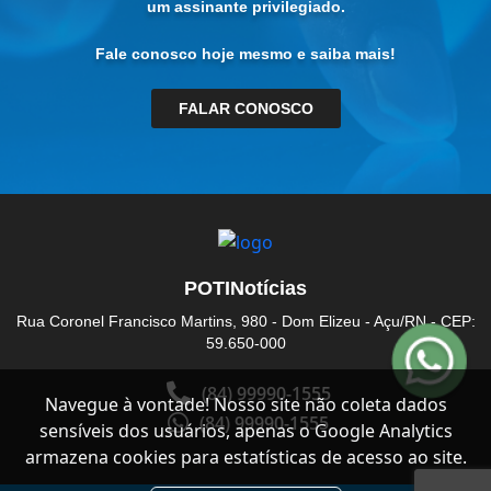
um assinante privilegiado.
Fale conosco hoje mesmo e saiba mais!
FALAR CONOSCO
POTINotícias
Rua Coronel Francisco Martins, 980 - Dom Elizeu - Açu/RN - CEP:
59.650-000
(84) 99990-1555
Navegue à vontade! Nosso site não coleta dados
(84) 99990-1555
sensíveis dos usuários, apenas o Google Analytics
armazena cookies para estatísticas de acesso ao site.