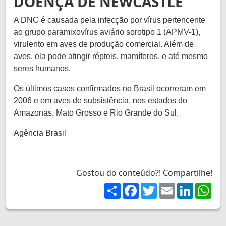
DOENÇA DE NEWCASTLE
A DNC é causada pela infecção por vírus pertencente
ao grupo paramixovírus aviário sorotipo 1 (APMV-1),
virulento em aves de produção comercial. Além de
aves, ela pode atingir répteis, mamíferos, e até mesmo
seres humanos.
Os últimos casos confirmados no Brasil ocorreram em
2006 e em aves de subsistência, nos estados do
Amazonas, Mato Grosso e Rio Grande do Sul.
Agência Brasil
Gostou do conteúdo?! Compartilhe!
Share
Facebook
Twitter
Email
LinkedIn
Wh