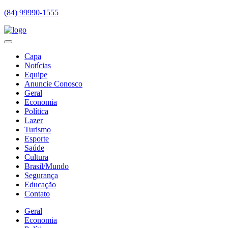
(84) 99990-1555
Capa
Notícias
Equipe
Anuncie Conosco
Geral
Economia
Política
Lazer
Turismo
Esporte
Saúde
Cultura
Brasil/Mundo
Segurança
Educação
Contato
Geral
Economia