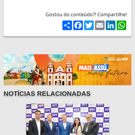
Gostou do conteúdo?! Compartilhe!
Share
Facebook
Twitter
Email
LinkedIn
Wh
NOTÍCIAS RELACIONADAS