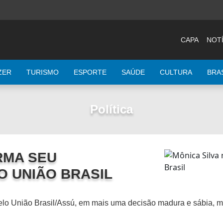
CAPA
NOTÍ
ZER
TURISMO
ESPORTE
SAÚDE
CULTURA
BRA
Política
RMA SEU
 UNIÃO BRASIL
pelo União Brasil/Assú, em mais uma decisão madura e sábia, 