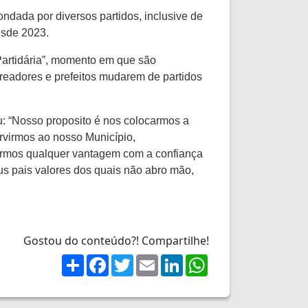
ndada por diversos partidos, inclusive de
desde 2023.
 Partidária”, momento em que são
readores e prefeitos mudarem de partidos
u: “Nosso proposito é nos colocarmos a
rvirmos ao nosso Município,
rmos qualquer vantagem com a confiança
s pais valores dos quais não abro mão,
Gostou do conteúdo?! Compartilhe!
Share
Facebook
Twitter
Email
LinkedIn
WhatsApp