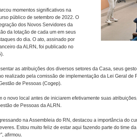
marcou momentos significativos na
urso público de setembro de 2022. O
egração dos Novos Servidores da
ção da lotação de cada um em seus
staques do dia. O ato, assinado por
nanceiro da ALRN, foi publicado no
).
sentar as atribuições dos diversos setores da Casa, seus gestor
lho realizado pela comissão de implementação da Lei Geral d
Gestão de Pessoas (Cogep).
 novo local antes de iniciarem efetivamente suas atribuições, 
Gestão de Pessoas da ALRN.
gressando na Assembleia do RN, destacou a importância do cur
deveres. Estou muito feliz de estar aqui fazendo parte do time 
”, afirmou.