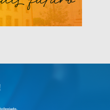
!
vilegiado.