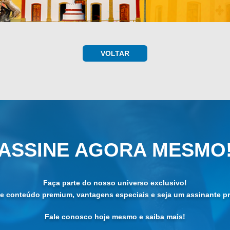
VOLTAR
ASSINE AGORA MESMO
Faça parte do nosso universo exclusivo!
de conteúdo premium, vantagens especiais e seja um assinante pri
Fale conosco hoje mesmo e saiba mais!