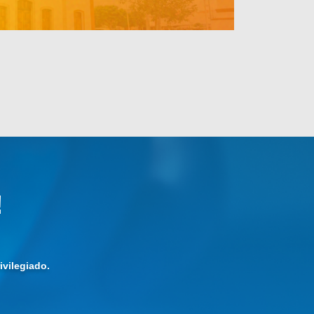
!
vilegiado.