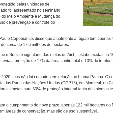
rotegido pelas unidades de
dado foi apresentado no seminário
rio do Meio Ambiente e Mudança do
ano de prevenção e controle do
ão Paulo Capobianco, disse que atualmente a região tem apenas
e cerca de 17,6 milhões de hectares.
e o Brasil é signatário das metas de Aichi, estabelecidas na 
evia a proteção de 17% da área continental e 10% do territóri
 2020, mas não foi cumprido em relação ao bioma Pampa. O co
ncia das Partes das Nações Unidas (COP15), em Montreal, no C
u as metas para 30% de proteção integral tanto dos biomas ter
ara o cumprimento do novo prazo, apenas 122 mil hectares d
o em áreas de conservação, mas são de uso sustentável.