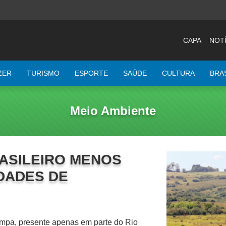
CAPA
NOTÍ
ZER
TURISMO
ESPORTE
SAÚDE
CULTURA
BRA
Meio Ambiente
RASILEIRO MENOS
DADES DE
ampa, presente apenas em parte do Rio