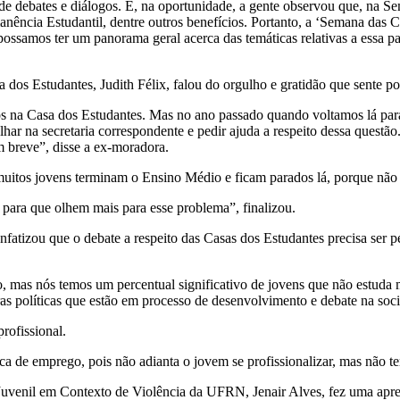
de debates e diálogos. E, na oportunidade, a gente observou que, na 
manência Estudantil, dentre outros benefícios. Portanto, a ‘Semana das
possamos ter um panorama geral acerca das temáticas relativas a essa p
 dos Estudantes, Judith Félix, falou do orgulho e gratidão que sente po
 na Casa dos Estudantes. Mas no ano passado quando voltamos lá para 
lhar na secretaria correspondente e pedir ajuda a respeito dessa questã
m breve”, disse a ex-moradora.
“muitos jovens terminam o Ensino Médio e ficam parados lá, porque não
 para que olhem mais para esse problema”, finalizou.
tizou que o debate a respeito das Casas dos Estudantes precisa ser per
mas nós temos um percentual significativo de jovens que não estuda ma
as políticas que estão em processo de desenvolvimento e debate na soc
rofissional.
a de emprego, pois não adianta o jovem se profissionalizar, mas não te
Juvenil em Contexto de Violência da UFRN, Jenair Alves, fez uma apres