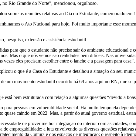
ui, no Rio Grande do Norte”, mencionou, orgulhoso.
alou sobre as reuniões relativas ao Dia do Estudante, comemorado em 
mbinamos o Ato Nacional para hoje. Foi muito importante esse moment
, pesquisa, extensão e assistência estudantil.
as para que o estudante não precise sair do ambiente educacional e co
alunos. Mas o que nós vemos são realidades bem difíceis. Nas universid
as vezes eles precisam escolher entre o lanche e a passagem para casa”,
xplicou o que é a Casa do Estudante e detalhou a situação do seu munic
to de um movimento estudantil ocorrido há 69 anos aqui no RN, que se 
oje está bem estruturada com relação a algumas questões “devido a boas
 para pessoas em vulnerabilidade social. Há muito tempo ela dependeu d
 quase caindo em 2022. Mas, a partir do atual governo estadual, estam
essidade de prover melhor integração do interior com as cidades, com
 a de empregabilidade; a luta envolvendo as diversas questões relativas
rtalecimento da Cultura e dos espaços de integração; o respeito à ident