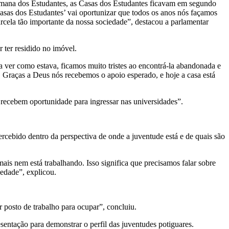
Semana dos Estudantes, as Casas dos Estudantes ficavam em segundo
 Casas dos Estudantes’ vai oportunizar que todos os anos nós façamos
arcela tão importante da nossa sociedade”, destacou a parlamentar
r ter residido no imóvel.
ver como estava, ficamos muito tristes ao encontrá-la abandonada e
o. Graças a Deus nós recebemos o apoio esperado, e hoje a casa está
 recebem oportunidade para ingressar nas universidades”.
cebido dentro da perspectiva de onde a juventude está e de quais são
is nem está trabalhando. Isso significa que precisamos falar sobre
iedade”, explicou.
r posto de trabalho para ocupar”, concluiu.
entação para demonstrar o perfil das juventudes potiguares.