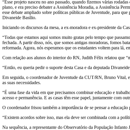
“Esse projeto nasceu no ano passado, quando fizemos várias rodadas 
plano, e era preciso debater a Assistência Moradia, a Assistência Per
esse debate ampliado sobre políticas públicas de Juventude, para que 
Divaneide Basílio.
Iniciando os discursos da mesa, a ex-moradora e ex-presidente da Casa
“Todas que estamos aqui somos muito gratas pelo tempo que passamos
fechada. A partir disso, nós, que somos antigas moradoras, fomos bata
reformada. Agora, nós esperamos que os estudantes voltem para lá, e
Com relação aos alunos do interior do RN, Judith Félix relatou que 
“Então, eu queria pedir o suporte desta Casa e da deputada Divaneide
Em seguida, o coordenador de Juventude da CUT/RN, Bruno Vital, enfa
as suas necessidades.
“É uma fase da vida em que precisamos combinar educação e trabalho, 
acesso e permanência. E as casas têm esse papel, juntamente com outr
O coordenador frisou também a importância de se pensar a educação p
“Existem acordos sobre isso, mas ela deve ser combinada com a polític
Na sequência, a representante do Observatório da População Infanto 