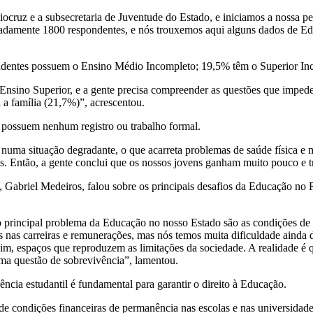
cruz e a subsecretaria de Juventude do Estado, e iniciamos a nossa pes
adamente 1800 respondentes, e nós trouxemos aqui alguns dados de E
ondentes possuem o Ensino Médio Incompleto; 19,5% têm o Superior I
nsino Superior, e a gente precisa compreender as questões que impedem
 a família (21,7%)”, acrescentou.
 possuem nenhum registro ou trabalho formal.
s numa situação degradante, o que acarreta problemas de saúde física e 
s. Então, a gente conclui que os nossos jovens ganham muito pouco e t
 Gabriel Medeiros, falou sobre os principais desafios da Educação no R
o principal problema da Educação no nosso Estado são as condições de
s nas carreiras e remunerações, mas nós temos muita dificuldade ainda
im, espaços que reproduzem as limitações da sociedade. A realidade é qu
uma questão de sobrevivência”, lamentou.
ência estudantil é fundamental para garantir o direito à Educação.
 de condições financeiras de permanência nas escolas e nas universida