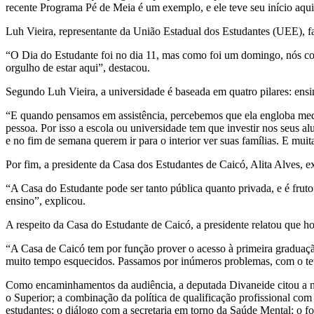
recente Programa Pé de Meia é um exemplo, e ele teve seu início aq
Luh Vieira, representante da União Estadual dos Estudantes (UEE), f
“O Dia do Estudante foi no dia 11, mas como foi um domingo, nós co
orgulho de estar aqui”, destacou.
Segundo Luh Vieira, a universidade é baseada em quatro pilares: ensino
“E quando pensamos em assistência, percebemos que ela engloba medid
pessoa. Por isso a escola ou universidade tem que investir nos seus 
e no fim de semana querem ir para o interior ver suas famílias. E muit
Por fim, a presidente da Casa dos Estudantes de Caicó, Alita Alves, e
“A Casa do Estudante pode ser tanto pública quanto privada, e é fru
ensino”, explicou.
A respeito da Casa do Estudante de Caicó, a presidente relatou que h
“A Casa de Caicó tem por função prover o acesso à primeira graduação
muito tempo esquecidos. Passamos por inúmeros problemas, com o teto
Como encaminhamentos da audiência, a deputada Divaneide citou a nec
o Superior; a combinação da política de qualificação profissional com
estudantes; o diálogo com a secretaria em torno da Saúde Mental; o fo