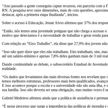
“Ano passado a gente conseguiu captar recursos, em parceria com a Fio
RN. A pesquisa teve onze dimensões, mais de cem questões, aproxim
destacar, após a primeira etapa finalizada”, iniciou.
Sobre o acesso à Educação, Jenair Alves afirmou que 37% dos resp
“Então, nós temos uma juventude potiguar que não chega a acessar o E
motivo que detectamos é a necessidade de trabalhar e gerar renda para
Com relação ao “Eixo Trabalho”, ela disse que 27,9% dos jovens não
“Isso não quer dizer que eles não trabalham. Eles trabalham, sim, ma
até um salário-mínimo e apenas 7,8% deles ganham mais de 3 mil reai
Dando continuidade ao debate, o subsecretário Estadual de Juventude,
realidade.
“Os dados que levantamos das mais diversas fontes nos revelam que 
temos melhores estruturas, professores mais bem qualificados, avanço
E isso acontece porque a escola e a universidade não são uma ilha, e s
sua família. Isso não deveria ser uma obrigação, mas muitas vezes é 
Gabriel Medeiros afirmou ainda que a política de assistência e perman
“É nesse processo que surge a importância das políticas de moradia e