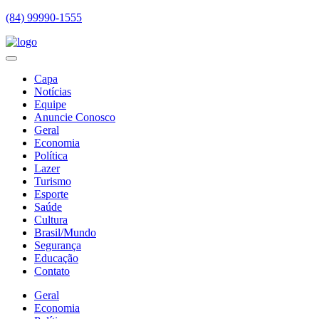
(84) 99990-1555
Capa
Notícias
Equipe
Anuncie Conosco
Geral
Economia
Política
Lazer
Turismo
Esporte
Saúde
Cultura
Brasil/Mundo
Segurança
Educação
Contato
Geral
Economia