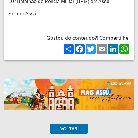
10º Batalhão de Polícia Militar (BPM) em Assú.
Secom-Assú
Gostou do conteúdo?! Compartilhe!
Share
Facebook
Twitter
Email
LinkedIn
Wh
VOLTAR