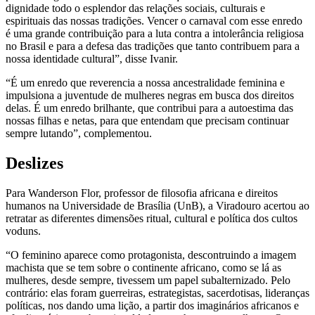
dignidade todo o esplendor das relações sociais, culturais e
espirituais das nossas tradições. Vencer o carnaval com esse enredo
é uma grande contribuição para a luta contra a intolerância religiosa
no Brasil e para a defesa das tradições que tanto contribuem para a
nossa identidade cultural”, disse Ivanir.
“É um enredo que reverencia a nossa ancestralidade feminina e
impulsiona a juventude de mulheres negras em busca dos direitos
delas. É um enredo brilhante, que contribui para a autoestima das
nossas filhas e netas, para que entendam que precisam continuar
sempre lutando”, complementou.
Deslizes
Para Wanderson Flor, professor de filosofia africana e direitos
humanos na Universidade de Brasília (UnB), a Viradouro acertou ao
retratar as diferentes dimensões ritual, cultural e política dos cultos
voduns.
“O feminino aparece como protagonista, descontruindo a imagem
machista que se tem sobre o continente africano, como se lá as
mulheres, desde sempre, tivessem um papel subalternizado. Pelo
contrário: elas foram guerreiras, estrategistas, sacerdotisas, lideranças
políticas, nos dando uma lição, a partir dos imaginários africanos e