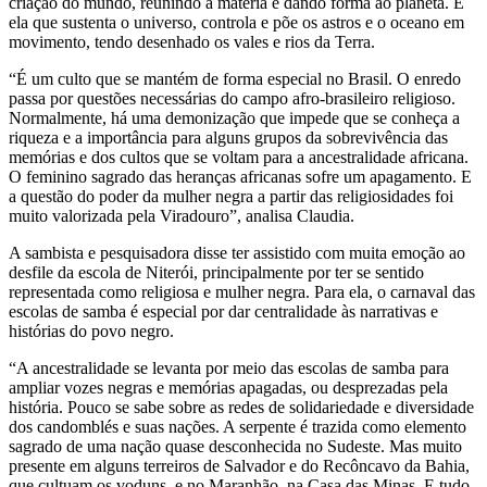
criação do mundo, reunindo a matéria e dando forma ao planeta. É
ela que sustenta o universo, controla e põe os astros e o oceano em
movimento, tendo desenhado os vales e rios da Terra.
“É um culto que se mantém de forma especial no Brasil. O enredo
passa por questões necessárias do campo afro-brasileiro religioso.
Normalmente, há uma demonização que impede que se conheça a
riqueza e a importância para alguns grupos da sobrevivência das
memórias e dos cultos que se voltam para a ancestralidade africana.
O feminino sagrado das heranças africanas sofre um apagamento. E
a questão do poder da mulher negra a partir das religiosidades foi
muito valorizada pela Viradouro”, analisa Claudia.
A sambista e pesquisadora disse ter assistido com muita emoção ao
desfile da escola de Niterói, principalmente por ter se sentido
representada como religiosa e mulher negra. Para ela, o carnaval das
escolas de samba é especial por dar centralidade às narrativas e
histórias do povo negro.
“A ancestralidade se levanta por meio das escolas de samba para
ampliar vozes negras e memórias apagadas, ou desprezadas pela
história. Pouco se sabe sobre as redes de solidariedade e diversidade
dos candomblés e suas nações. A serpente é trazida como elemento
sagrado de uma nação quase desconhecida no Sudeste. Mas muito
presente em alguns terreiros de Salvador e do Recôncavo da Bahia,
que cultuam os voduns, e no Maranhão, na Casa das Minas. E tudo