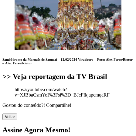
Sambódromo da Marquês de Sapucaí – 12/02/2024 Viradouro – Foto: Alex Ferro/Riotur
–
Alex Ferro/Riotur
>> Veja reportagem da TV Brasil
https://youtube.com/watch?
v=XJBbaCsmYoI%3Fsi%3D_BJcFfkjapcmqaRF
Gostou do conteúdo?! Compartilhe!
Voltar
Assine Agora Mesmo!