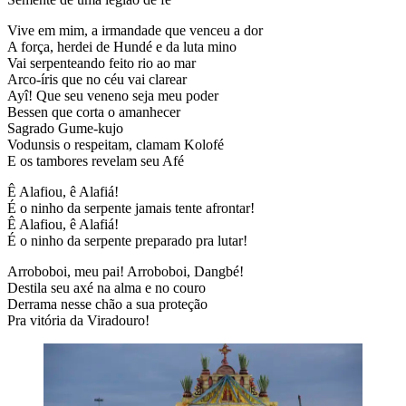
Vive em mim, a irmandade que venceu a dor
A força, herdei de Hundé e da luta mino
Vai serpenteando feito rio ao mar
Arco-íris que no céu vai clarear
Ayî! Que seu veneno seja meu poder
Bessen que corta o amanhecer
Sagrado Gume-kujo
Vodunsis o respeitam, clamam Kolofé
E os tambores revelam seu Afé
Ê Alafiou, ê Alafiá!
É o ninho da serpente jamais tente afrontar!
Ê Alafiou, ê Alafiá!
É o ninho da serpente preparado pra lutar!
Arroboboi, meu pai! Arroboboi, Dangbé!
Destila seu axé na alma e no couro
Derrama nesse chão a sua proteção
Pra vitória da Viradouro!