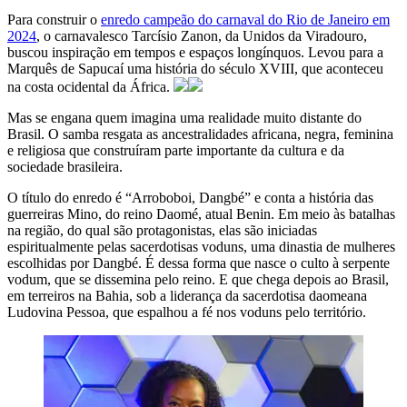
Para construir o
enredo campeão do carnaval do Rio de Janeiro em
2024
, o carnavalesco Tarcísio Zanon, da Unidos da Viradouro,
buscou inspiração em tempos e espaços longínquos. Levou para a
Marquês de Sapucaí uma história do século XVIII, que aconteceu
na costa ocidental da África.
Mas se engana quem imagina uma realidade muito distante do
Brasil. O samba resgata as ancestralidades africana, negra, feminina
e religiosa que construíram parte importante da cultura e da
sociedade brasileira.
O título do enredo é “Arroboboi, Dangbé” e conta a história das
guerreiras Mino, do reino Daomé, atual Benin. Em meio às batalhas
na região, do qual são protagonistas, elas são iniciadas
espiritualmente pelas sacerdotisas voduns, uma dinastia de mulheres
escolhidas por Dangbé. É dessa forma que nasce o culto à serpente
vodum, que se dissemina pelo reino. E que chega depois ao Brasil,
em terreiros na Bahia, sob a liderança da sacerdotisa daomeana
Ludovina Pessoa, que espalhou a fé nos voduns pelo território.