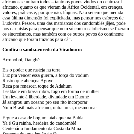
africanos se uniram todos – tanto os povos vindos do centro-sul
africano, quanto os que vieram da África Ocidental, em crenças,
valores, práticas e, por que não, línguas. Não sei em que medida
essa última dimensão foi explicitada, mas pensar nos esforços de
Ludovina Pessoa, uma das matriarcas dos candomblés jêjes, pode
nos dar pistas para pensar que nem só com o catolicismo se fizeram
os sincretismos, mas também com os outros povos do continente
africano que foram trazidos para cá”.
Confira o samba-enredo da Viradouro:
Arroboboi, Dangbé
Eis o poder que rasteja na terra
Luz pra vencer essa guerra, a força do vodum
Rastro que abençoa Agoye
Reza pra renascer, toque de Adahum
Lealdade em brasa rubra, fogo em forma de mulher
Um levante à liberdade, divindade em Daomé
Já sangrou um oceano pro seu rito incorporar
Num Brasil mais africano, outra areia, mesmo mar
Ergue a casa de bogum, atabaque na Bahia
Ya é Gu rainha, herdeira do candomblé
Centenário fundamento da Costa da Mina
Semente de uma legião de fé