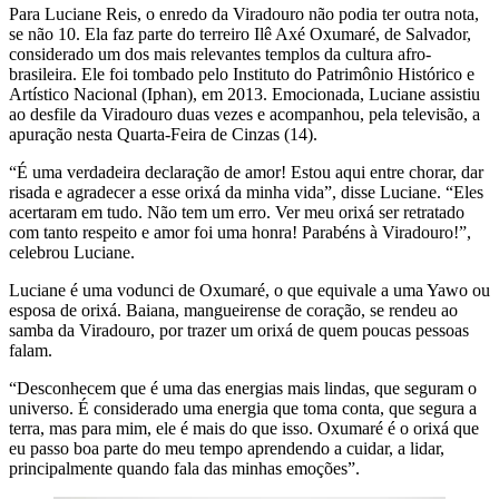
Para Luciane Reis, o enredo da Viradouro não podia ter outra nota,
se não 10. Ela faz parte do terreiro Ilê Axé Oxumaré, de Salvador,
considerado um dos mais relevantes templos da cultura afro-
brasileira. Ele foi tombado pelo Instituto do Patrimônio Histórico e
Artístico Nacional (Iphan), em 2013. Emocionada, Luciane assistiu
ao desfile da Viradouro duas vezes e acompanhou, pela televisão, a
apuração nesta Quarta-Feira de Cinzas (14).
“É uma verdadeira declaração de amor! Estou aqui entre chorar, dar
risada e agradecer a esse orixá da minha vida”, disse Luciane. “Eles
acertaram em tudo. Não tem um erro. Ver meu orixá ser retratado
com tanto respeito e amor foi uma honra! Parabéns à Viradouro!”,
celebrou Luciane.
Luciane é uma vodunci de Oxumaré, o que equivale a uma Yawo ou
esposa de orixá. Baiana, mangueirense de coração, se rendeu ao
samba da Viradouro, por trazer um orixá de quem poucas pessoas
falam.
“Desconhecem que é uma das energias mais lindas, que seguram o
universo. É considerado uma energia que toma conta, que segura a
terra, mas para mim, ele é mais do que isso. Oxumaré é o orixá que
eu passo boa parte do meu tempo aprendendo a cuidar, a lidar,
principalmente quando fala das minhas emoções”.