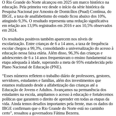
O Rio Grande do Norte alcançou em 2025 um marco histórico na
educação. Pela primeira vez desde o início da série histórica da
Pesquisa Nacional por Amostra de Domicílios (Pnad) Contínua, do
IBGE, a taxa de analfabetismo do estado ficou abaixo dos 10%,
atingindo 9,3%. O resultado representa uma redução significativa
em relação aos 13,9% registrados em 2016 e aos 10,5% observados
em 2024.
Os resultados positivos também aparecem nos níveis de
escolarização. Entre crianças de 6 a 14 anos, a taxa de frequência
escolar chegou a 99,3%, consolidando a universalização do acesso à
educação nessa faixa etária. Além disso, 96,3% das crianças e
adolescentes de 6 a 14 anos frequentavam o ensino fundamental na
etapa adequada à idade, superando a meta de 95% estabelecida pelo
Plano Nacional de Educação (PNE).
“Esses números refletem o trabalho diário de professores, gestores,
servidores, estudantes e famílias, além dos investimentos que
estamos realizando desde a alfabetização das crianças até a
Educação de Jovens e Adultos. Avançamos na permanência dos
estudantes na escola, ampliamos o acesso à educação e fortalecemos
políticas que garantem o direito de aprender em todas as etapas da
vida. Ainda temos desafios importantes pela frente, mas os dados do
IBGE confirmam que o Rio Grande do Norte está no caminho
certo”, ressaltou a governadora Fátima Bezerra.