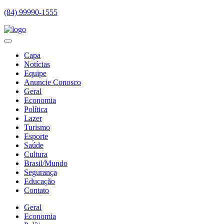
(84) 99990-1555
Capa
Notícias
Equipe
Anuncie Conosco
Geral
Economia
Política
Lazer
Turismo
Esporte
Saúde
Cultura
Brasil/Mundo
Segurança
Educação
Contato
Geral
Economia