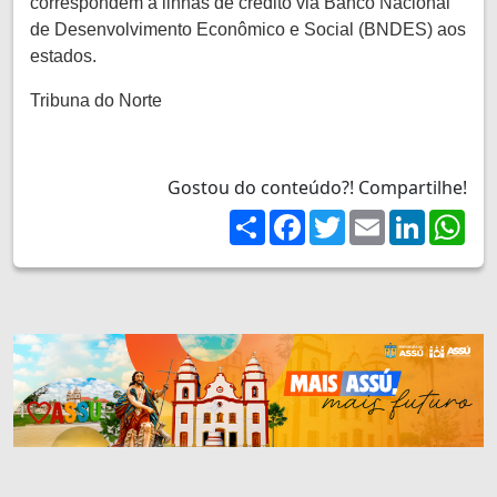
correspondem a linhas de crédito via Banco Nacional
de Desenvolvimento Econômico e Social (BNDES) aos
estados.
Tribuna do Norte
Gostou do conteúdo?! Compartilhe!
Share
Facebook
Twitter
Email
LinkedIn
Wh