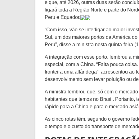
e que, até 2026, outras duas serão concluí
ligará toda a Região Norte e parte do Norde
Peru e Equador.
“Com isso, vão se interligar ao maior inve
Sul, um dos maiores portos da América do 
Peru”, disse a ministra nesta quinta-feira 
A integração com esse porto, lembrou a min
especial, com a China. “Falta pouca coisa.
fronteira uma alfândega”, acrescentou ao le
desenvolvimento sem levar poluição ou der
A ministra lembrou que, só com o mercado
habitantes que temos no Brasil. Portanto, 
rápido para a China e para o mercado asiát
As cinco rotas têm, segundo o governo fede
o tempo e o custo do transporte de mercador