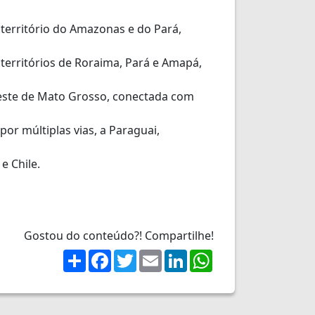
 território do Amazonas e do Pará,
erritórios de Roraima, Pará e Amapá,
este de Mato Grosso, conectada com
or múltiplas vias, a Paraguai,
e Chile.
Gostou do conteúdo?! Compartilhe!
Share
Facebook
Twitter
Email
LinkedIn
WhatsApp