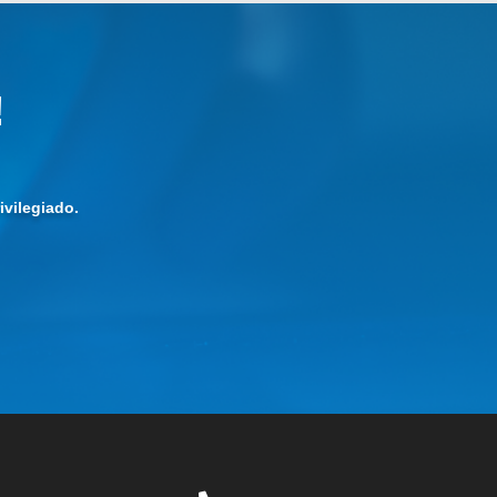
!
vilegiado.