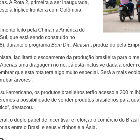
das. A Rota 2, primeira a ser inaugurada,
ste à tríplice fronteira com Colômbia,
stimento feito pela China na América do
Sul, que está sendo construído no
(18), durante o programa
Bom Dia, Ministra
, produzido pela Emp
istra, facilitará o escoamento da produção brasileira para o m
 Apenas uma dragagem no rio. Já está inclusive dada a ordem de
mbrar que esta rota terá algo muito especial. Será a mais ecoló
rubar árvores”.
 sul-americano, os produtos brasileiros terão acesso a 200 mi
teremos a possibilidade de vender produtos brasileiros para qu
ico”, destacou.
ral, o duplo papel de incentivar e reforçar o comércio do Brasi
ias entre o Brasil e seus vizinhos e a Ásia.