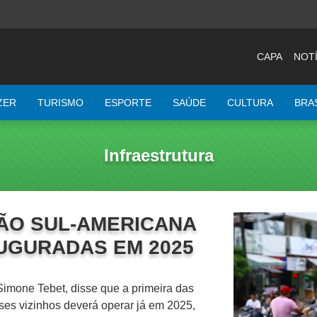
CAPA
NOTÍ
ZER
TURISMO
ESPORTE
SAÚDE
CULTURA
BRA
Infraestrutura
ÃO SUL-AMERICANA
UGURADAS EM 2025
imone Tebet, disse que a primeira das
aíses vizinhos deverá operar já em 2025,