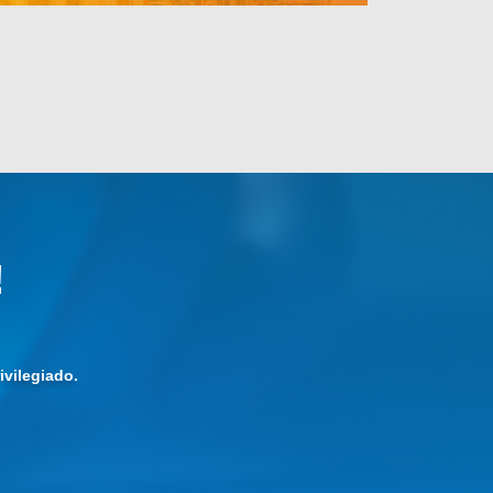
!
vilegiado.