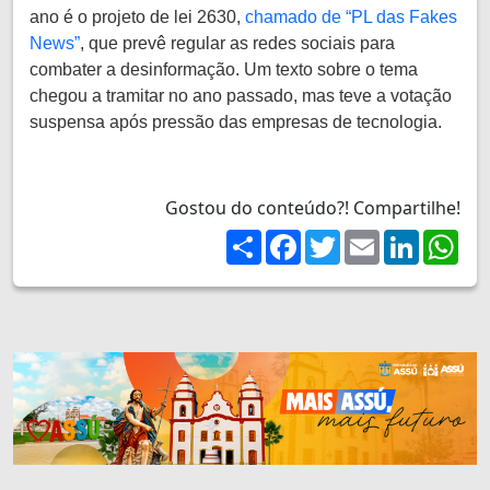
ano é o projeto de lei 2630,
chamado de “PL das Fakes
News”
, que prevê regular as redes sociais para
combater a desinformação. Um texto sobre o tema
chegou a tramitar no ano passado, mas teve a votação
suspensa após pressão das empresas de tecnologia.
Gostou do conteúdo?! Compartilhe!
Share
Facebook
Twitter
Email
LinkedIn
Wh