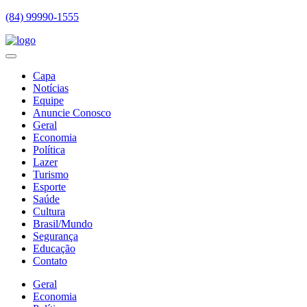
(84) 99990-1555
Capa
Notícias
Equipe
Anuncie Conosco
Geral
Economia
Política
Lazer
Turismo
Esporte
Saúde
Cultura
Brasil/Mundo
Segurança
Educação
Contato
Geral
Economia