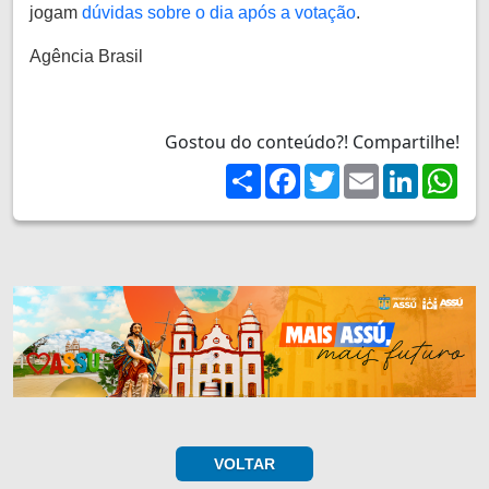
jogam
dúvidas sobre o dia após a votação
.
Agência Brasil
Gostou do conteúdo?! Compartilhe!
Share
Facebook
Twitter
Email
LinkedIn
Wh
VOLTAR