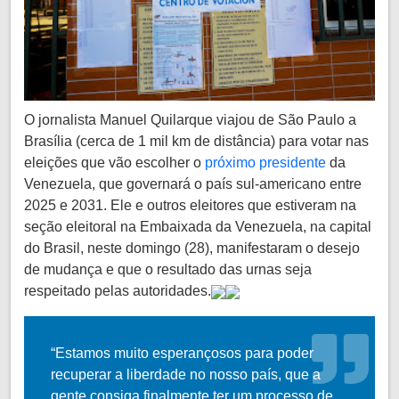
O jornalista Manuel Quilarque viajou de São Paulo a
Brasília (cerca de 1 mil km de distância) para votar nas
eleições que vão escolher o
próximo presidente
da
Venezuela, que governará o país sul-americano entre
2025 e 2031. Ele e outros eleitores que estiveram na
seção eleitoral na Embaixada da Venezuela, na capital
do Brasil, neste domingo (28), manifestaram o desejo
de mudança e que o resultado das urnas seja
respeitado pelas autoridades.
“Estamos muito esperançosos para poder
recuperar a liberdade no nosso país, que a
gente consiga finalmente ter um processo de