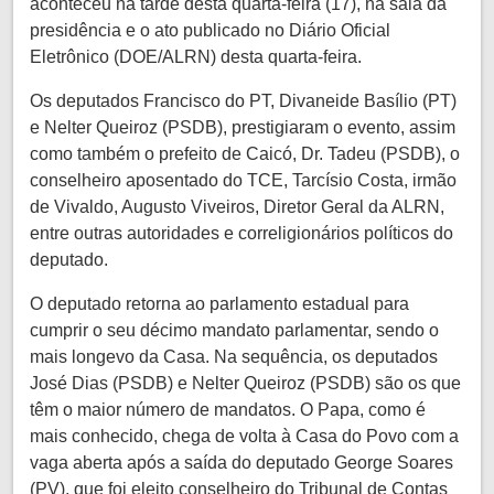
aconteceu na tarde desta quarta-feira (17), na sala da
presidência e o ato publicado no Diário Oficial
Eletrônico (DOE/ALRN) desta quarta-feira.
Os deputados Francisco do PT, Divaneide Basílio (PT)
e Nelter Queiroz (PSDB), prestigiaram o evento, assim
como também o prefeito de Caicó, Dr. Tadeu (PSDB), o
conselheiro aposentado do TCE, Tarcísio Costa, irmão
de Vivaldo, Augusto Viveiros, Diretor Geral da ALRN,
entre outras autoridades e correligionários políticos do
deputado.
O deputado retorna ao parlamento estadual para
cumprir o seu décimo mandato parlamentar, sendo o
mais longevo da Casa. Na sequência, os deputados
José Dias (PSDB) e Nelter Queiroz (PSDB) são os que
têm o maior número de mandatos. O Papa, como é
mais conhecido, chega de volta à Casa do Povo com a
vaga aberta após a saída do deputado George Soares
(PV), que foi eleito conselheiro do Tribunal de Contas